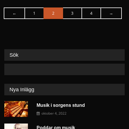
←
1
2
3
4
→
P
n
Sök
Nya Inlägg
Musik i sorgens stund
oktober 4, 2022
Poddar om musik