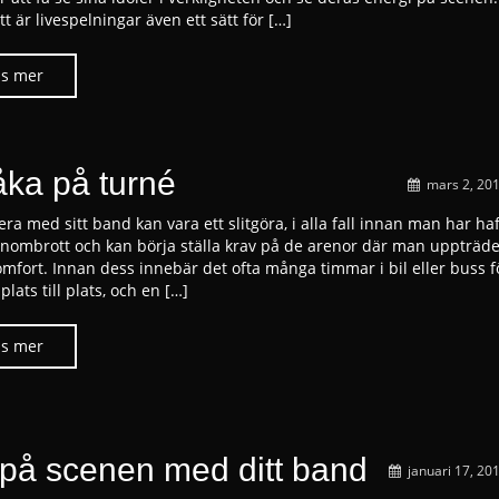
tt är livespelningar även ett sätt för […]
åka på turné
mars 2, 20
era med sitt band kan vara ett slitgöra, i alla fall innan man har haft
enombrott och kan börja ställa krav på de arenor där man uppträd
omfort. Innan dess innebär det ofta många timmar i bil eller buss fö
 plats till plats, och en […]
 på scenen med ditt band
januari 17, 20