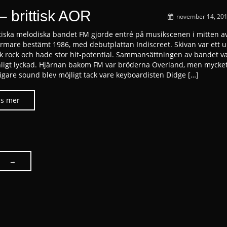
– brittisk AOR
november 14, 20
ttiska melodiska bandet FM gjorde entré på musikscenen i mitten a
närmare bestämt 1986, med debutplattan Indiscreet. Skivan var ett u
k rock och hade stor hit-potential. Sammansättningen av bandet v
ligt lyckad. Hjärnan bakom FM var bröderna Overland, men mycket
digare sound blev möjligt tack vare keyboardisten Didge […]
→
Posts
navigation