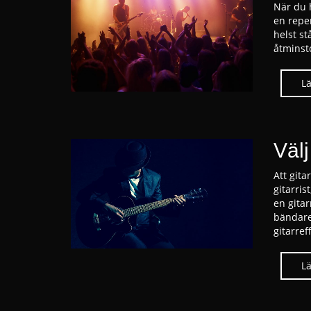
När du h
en reper
helst s
åtminsto
Välj
Att gita
gitarris
en gita
bändare.
gitarref