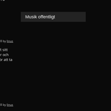
Musik offentligt
18
by
linus
 sitt
er och
r att ta
18
by
linus