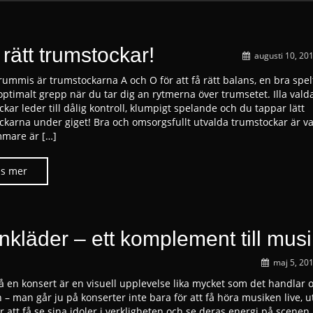
 rätt trumstockar!
augusti 10, 20
rummis är trumstockarna A och O för att få rätt balans, en bra spel
optimalt grepp när du tar dig an rytmerna över trumsetet. Illa vald
kar leder till dålig kontroll, klumpigt spelande och du tappar lätt
ckarna under giget! Bra och omsorgsfullt utvalda trumstockar är v
mare är […]
nkläder – ett komplement till mus
maj 5, 20
på en konsert är en visuell upplevelse lika mycket som det handlar
 – man går ju på konserter inte bara för att få höra musiken live, 
r att få se sina idoler i verkligheten och se deras energi på scenen.