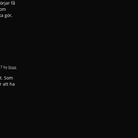
örjar få
 som
a gör,
17
by
linus
kt. Som
r att ha
h