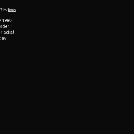
17
by
linus
v 1980-
nder i
ar också
 av