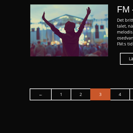
FM 
Det bri
talet, 
melodis
osedvan
FM:s ti
←
1
2
3
4