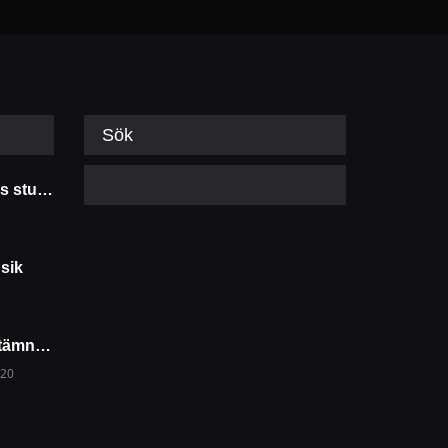
Sök
Musik i sorgens stund
sik
Skaffa rätt julstämning med musik och dekoration
020