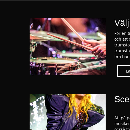
Välj
För en t
och ett 
trumstoc
trumsto
bra ham
Sce
Att gå 
musiken
också fö