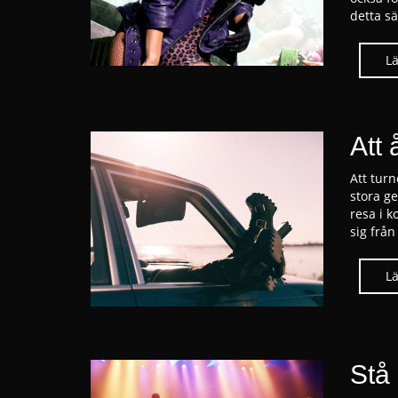
detta sä
Att 
Att turn
stora g
resa i k
sig från
Stå