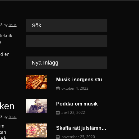
18
by
linus
Sök
teknik
a
ad en
Nya Inlägg
Musik i sorgens stund
oktober 4, 2022
iken
Poddar om musik
april 22, 2022
18
by
linus
 om
Skaffa rätt julstämning med musik och dekoration
utan
november 25, 2020
 På