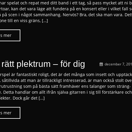
ar spelat och repat med ditt band i ett tag, så pass mycket att ni b
toar, kan det vara läge att fundera på en konsert eller i vilket fall
tå på scen i något sammanhang. Nervös? Bra, det ska man vara. Dett
ne till en viss gräns, […]
 rätt plektrum – för dig
december 7, 20
rrspel är fantastiskt roligt, det är det många som insett och upptäc
t, såtillvida att man är tillräckligt intresserad, är man också stolt öve
rrutrustning som på bästa sätt framhäver ens talanger som sträng-
 Detta handlar om allt ifrån själva gitarren i sig till förstärkare oc
fekter. Dock går det […]