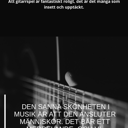
Att gitarrspel är fantastiskt roligt, det är det många som
insett och upptäckt.
DEN SANNA SKÖNHETEN I
MUSIK ÄR ATT DEN ANSLUTER
MÄNNISKOR. DET BÄR ETT