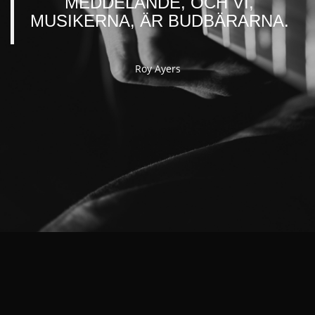
MEDDELANDE, OCH VI,
MUSIKERNA, ÄR BUDBÄRARNA.
Roy Ayers